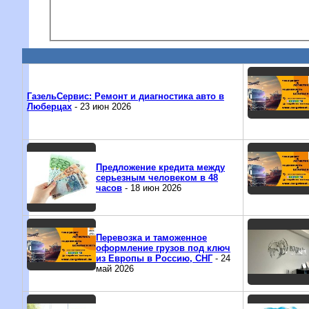
ГазельСервис: Ремонт и диагностика авто в
Люберцах
- 23 июн 2026
Предложение кредита между
серьезным человеком в 48
часов
- 18 июн 2026
Перевозка и таможенное
оформление грузов под ключ
из Европы в Россию, СНГ
- 24
май 2026