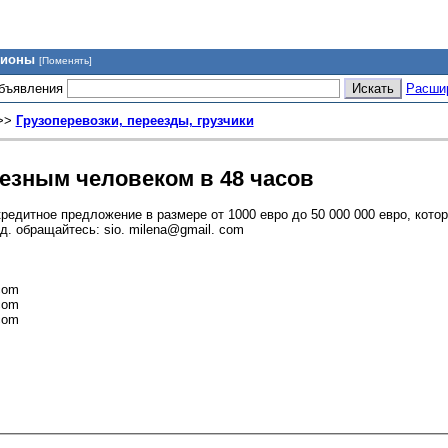
гионы
[Поменять]
объявления
Расши
>>
Грузоперевозки, переезды, грузчики
езным человеком в 48 часов
едитное предложение в размере от 1000 евро до 50 000 000 евро, кото
д. обращайтесь: sio. milena@gmail. com
com
com
com