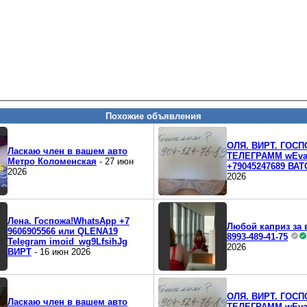
Похожие объявления
ОЛЯ. ВИРТ. ГОСП
Ласкаю член в вашем авто
ТЕЛЕГРАММ wEva
Метро Коломенская
- 27 июн
+79045247689 ВАТ
2026
2026
Лена. Госпожа!WhatsApp +7
Любой каприз за 
9606905566 или QLENA19
8993-489-41-75
Telegram imoid_wg9LfsihJg
2026
ВИРТ
- 16 июн 2026
ОЛЯ. ВИРТ. ГОСП
Ласкаю член в вашем авто
ТЕЛЕГРАММ wEva