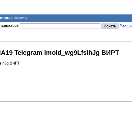
гионы
[Поменять]
объявления
Расши
A19 Telegram imoid_wg9LfsihJg ВИРТ
sihJg ВИРТ