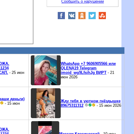
Сообщить о нарушении
ОЖА.
WhatsApp +7 9606905566 или
1234
QLENA19 Telegram
САП.
- 25 июн
imoid_wg9LfsihJg ВИРТ
- 21
июн 2026
ваши деньги)
Жду тебя в уютном гнёздышке
- 15 июн
89675311312
- 15 июн 2026
ОЖА.
1234
Массаж Класический
- 10 июн