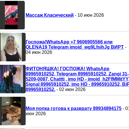
Массаж Класический
- 10 июн 2026
Госпожа!WhatsApp +7 9606905566 или
QLENA19 Telegram imoid_wg9LfsihJg ВИРТ
-
04 июн 2026
ФИТОНЯШКА! ГОСПОЖА! WhatsApp
89965910252, Telegram 89965910252, Zangi 31-
5209-0087, Chattti , imo HD - imoid_h2FfMMitYY 
Signal 89965910252, imo HD - 89965910252, Bi
89965910252.
- 02 июн 2026
Моя попка готова к разврату 89934894175
- 0
июн 2026