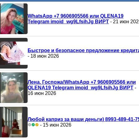
WhatsApp +7 9606905566 или QLENA19
Telegram imoid_wg9LfsihJg ВИРТ
- 21 июн 202
Быстрое и безопасное предложение кредит
- 18 июн 2026
Лена. Госпожа!WhatsApp +7 9606905566 или
QLENA19 Telegram imoid_wg9LfsihJg ВИРТ
-
16 июн 2026
Любой каприз за ваши деньги) 8993-489-41-7
- 15 июн 2026