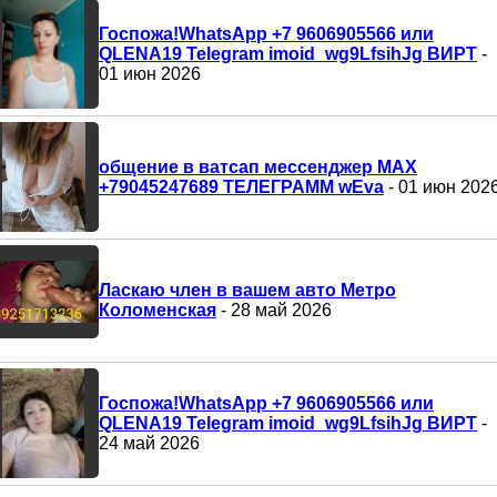
Госпожа!WhatsApp +7 9606905566 или
QLENA19 Telegram imoid_wg9LfsihJg ВИРТ
-
01 июн 2026
общение в ватсап мессенджер MAX
+79045247689 ТЕЛЕГРАММ wEva
- 01 июн 202
Ласкаю член в вашем авто Метро
Коломенская
- 28 май 2026
Госпожа!WhatsApp +7 9606905566 или
QLENA19 Telegram imoid_wg9LfsihJg ВИРТ
-
24 май 2026