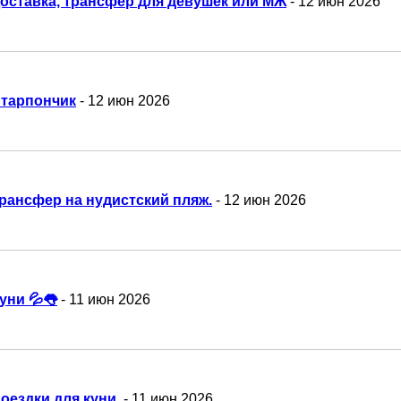
оставка, трансфер для девушек или МЖ
- 12 июн 2026
тарпончик
- 12 июн 2026
рансфер на нудистский пляж.
- 12 июн 2026
уни 💦👅
- 11 июн 2026
оездки для куни.
- 11 июн 2026