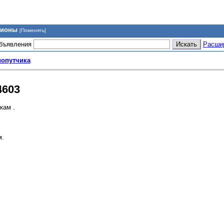
гионы
[Поменять]
объявления
Расши
попутчика
4603
кам .
м.