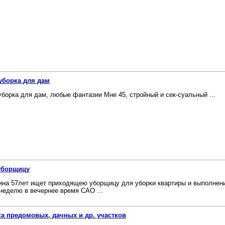
уборка для дам
уборка для дам, любые фантазии Мне 45, стройный и сек-суальный ...
уборщицу
на 57лет ищет приходящею уборщицу для уборки квартиры и выполнени
 неделю в вечернее время САО ...
а предомовых, дачных и др. участков