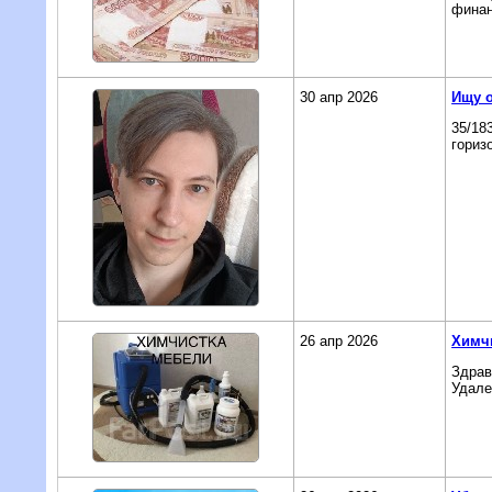
финан
30 апр 2026
Ищу 
35/18
гориз
26 апр 2026
Химч
Здрав
Удале