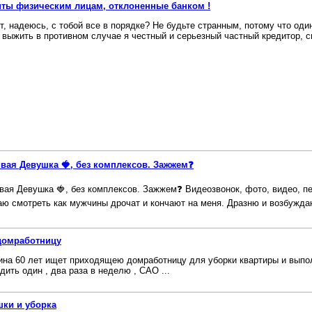
ты физическим лицам, отклоненные банком !
т, надеюсь, с тобой все в порядке? Не будьте странным, потому что оди
 выжить в противном случае я честный и серьезный частный кредитор, с
вая Девушка 🍓, без комплексов. Зажжем❓
вая Девушка 🍓, без комплексов. Зажжем❓ Видеозвонок, фото, видео, пер
ю смотреть как мужчины дрочат и кончают на меня. Дразню и возбуждаюсь
домработницу
на 60 лет ищет приходящею домработницу для уборки квартиры и выпо
дить один , два раза в неделю , САО ...
ки и уборка