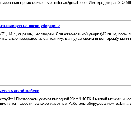
сирования прямо сейчас: sio. milena@gmail. com Имя кредитора: SIO M
отзывчивую на ласки уборщицу
3/71, 14*4, обрезан, бесплоден. Для ежемесячной уборки(42 кв. м, полы
онтальные поверхности, сантехнику, ванну) со своим инвентарем(у меня н
истка мягкой мебели
ствуйте! Предлагаем услуги выездной ХИМЧИСТКИ мягкой мебели и ковр
ние пятен, шерсти, запахов животных Работаем оборудованием Sabrina S