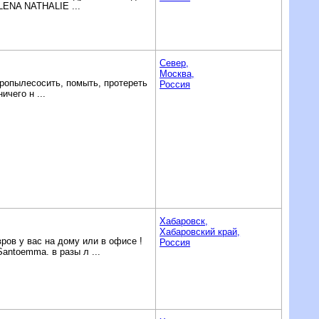
ILENA NATHALIE ...
Север,
Москва,
 пропылесосить, помыть, протереть
Россия
ичего н ...
Хабаровск,
Хабаровский край,
ов у вас на дому или в офисе !
Россия
antoemma. в разы л ...