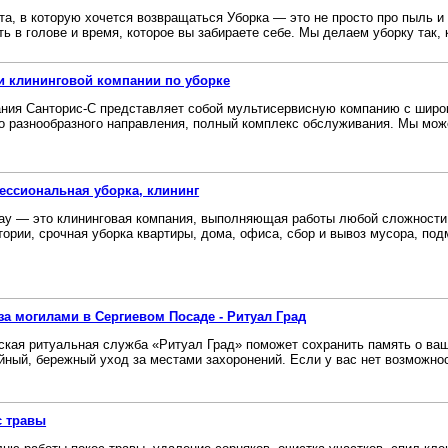
та, в которую хочется возвращаться Уборка — это не просто про пыль и 
ть в голове и время, которое вы забираете себе. Мы делаем уборку так, к
и клининговой компании по уборке
ния Санторис-С представляет собой мультисервисную компанию с широ
о разнообразного направления, полный комплекс обслуживания. Мы може
ссиональная уборка, клининг
y — это клининговая компания, выполняющая работы любой сложности:
тории, срочная уборка квартиры, дома, офиса, сбор и вывоз мусора, подм
за могилами в Сергиевом Посаде - Ритуал Град
ская ритуальная служба «Ритуал Град» поможет сохранить память о ваш
йный, бережный уход за местами захоронений. Если у вас нет возможност
с травы