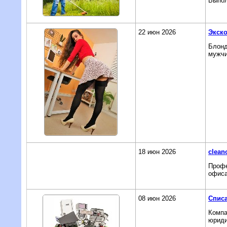
Выпол
22 июн 2026
Экско
Блонд
мужчи
18 июн 2026
cleano
Профе
офиса
08 июн 2026
Списа
Компа
юриди