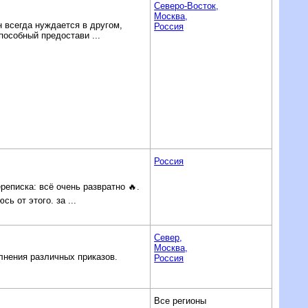
Северо-Восток,
Москва,
н всегда нуждается в другом,
Россия
пособный предостави ...
Россия
еписка: всё очень развратно 🔥.
 от этого. за ...
Север,
Москва,
лнения различных приказов.
Россия
Все регионы