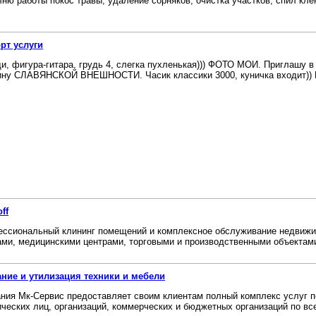
ню работы покос травы, удаление сорняков, очистка участков, спил клена
рт услуги
и, фигура-гитара, грудь 4, слегка пухленькая))) ФОТО МОИ. Приглашу в 
ну СЛАВЯНСКОЙ ВНЕШНОСТИ. Часик классики 3000, куничка входит)) М
ff
ссиональный клининг помещений и комплексное обслуживание недвижи
ми, медицинскими центрами, торговыми и производственными объектами,
ние и утилизация техники и мебели
ния Мк-Сервис предоставляет своим клиентам полный комплекс услуг п
ческих лиц, организаций, коммерческих и бюджетных организаций по все