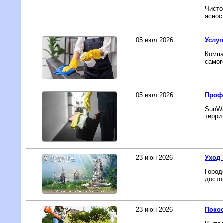
Чисто
яснос
05 июл 2026
Услуг
Компа
самог
05 июл 2026
Профе
SunWa
терри
23 июн 2026
Уход 
Город
досто
23 июн 2026
Поко