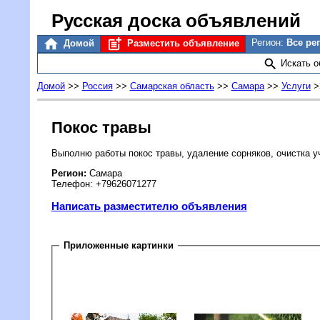
Русская доска объявлений
Регион:
Все ре
Домой
Разместить объявление
Искать 
Домой
>>
Россия
>>
Самарская область
>>
Самара
>>
Услуги
>
Покос травы
Выполню работы покос травы, удаление сорняков, очистка уч
Регион:
Самара
Телефон: +79626071277
Написать разместителю объявления
Приложенные картинки