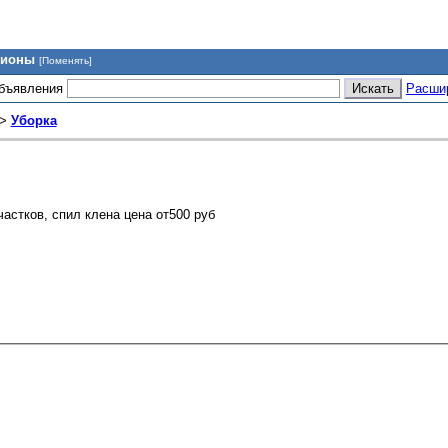
гионы
[Поменять]
объявления
Расши
>
Уборка
астков, спил клена цена от500 руб