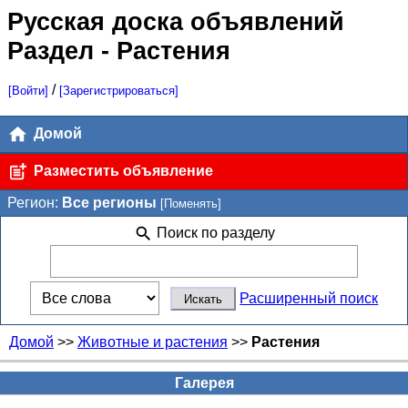
Русская доска объявлений
Раздел - Растения
/
[Войти]
[Зарегистрироваться]
Домой
Разместить объявление
Регион:
Все регионы
[Поменять]
Поиск по разделу
Расширенный поиск
Домой
>>
Животные и растения
>>
Растения
Галерея