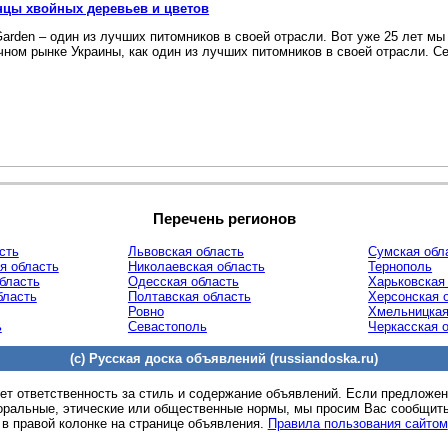
нцы хвойных деревьев и цветов
 Garden – один из лучших питомников в своей отрасли. Вот уже 25 лет м
чном рынке Украины, как один из лучших питомников в своей отрасли. Се
Перечень регионов
сть
Львовская область
Сумская обл
я область
Николаевская область
Тернополь
область
Одесская область
Харьковская
бласть
Полтавская область
Херсонская 
Ровно
Хмельницкая
ь
Севастополь
Черкасская 
(c) Русская доска объявлений (russiandoska.ru)
ет ответственность за стиль и содержание объявлений. Если предложе
оральные, этические или общественные нормы, мы просим Вас сообщить
 в правой колонке на странице объявления.
Правила пользования сайтом