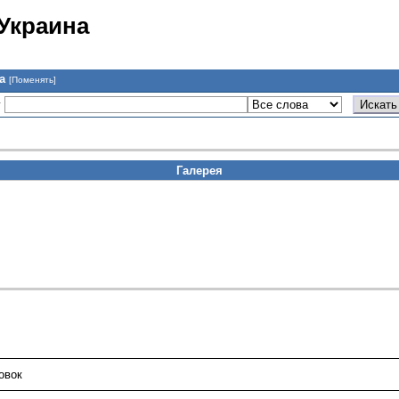
 Украина
на
[Поменять]
у
Галерея
овок