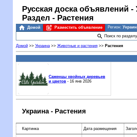
Русская доска объявлений
-
Раздел - Растения
Регион:
Украи
Домой
Разместить объявление
Поиск по раздел
Домой
>>
Украина
>>
Животные и растения
>>
Растения
Саженцы хвойных деревьев
и цветов
- 16 янв 2026
Украина - Растения
Картинка
Дата размещения
Загол