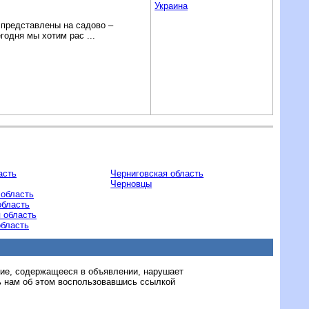
Украина
ы представлены на садово –
годня мы хотим рас ...
асть
Черниговская область
Черновцы
 область
область
 область
область
ние, содержащееся в объявлении, нарушает
 нам об этом воспользовавшись ссылкой