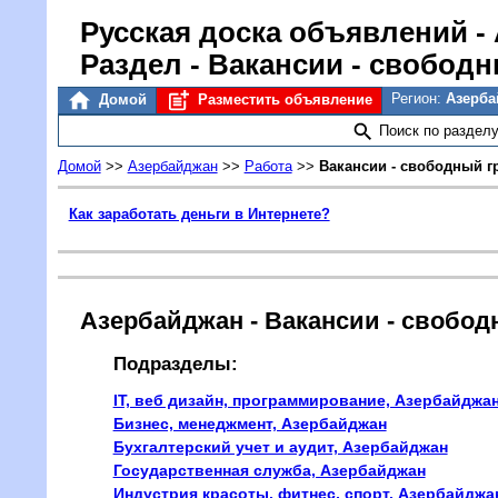
Русская доска объявлений
-
Раздел - Вакансии - свобод
Регион:
Азерб
Домой
Разместить объявление
Поиск по раздел
Домой
>>
Азербайджан
>>
Работа
>>
Вакансии - свободный г
Как заработать деньги в Интернете?
Азербайджан - Вакансии - свобо
Подразделы:
IT, веб дизайн, программирование, Азербайджа
Бизнес, менеджмент, Азербайджан
Бухгалтерский учет и аудит, Азербайджан
Государственная служба, Азербайджан
Индустрия красоты, фитнес, спорт, Азербайджа