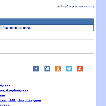
/
[Войти]
[Зарегистрироваться]
Расширенный поиск
айджан
вля, Азербайджан
жан
ство, АХО, Азербайджан
йджан