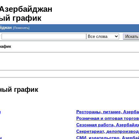
 Азербайджан
ный график
айджан
[Поменять]
у
рафик
дный график
н
Рестораны, питание, Азерб
Розничная и оптовая торго
Сезонная работа, Азербайд
Секретариат, делопроизвод
н
СМИ, издательство, Азерба