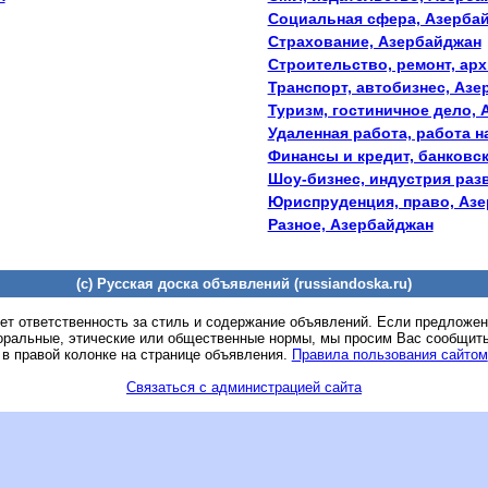
Социальная сфера, Азерба
Страхование, Азербайджан
Строительство, ремонт, ар
Транспорт, автобизнес, Аз
Туризм, гостиничное дело,
Удаленная работа, работа н
Финансы и кредит, банковс
Шоу-бизнес, индустрия раз
Юриспруденция, право, Аз
Разное, Азербайджан
(c) Русская доска объявлений (russiandoska.ru)
ет ответственность за стиль и содержание объявлений. Если предложе
оральные, этические или общественные нормы, мы просим Вас сообщить
 в правой колонке на странице объявления.
Правила пользования сайтом
Связаться с администрацией сайта