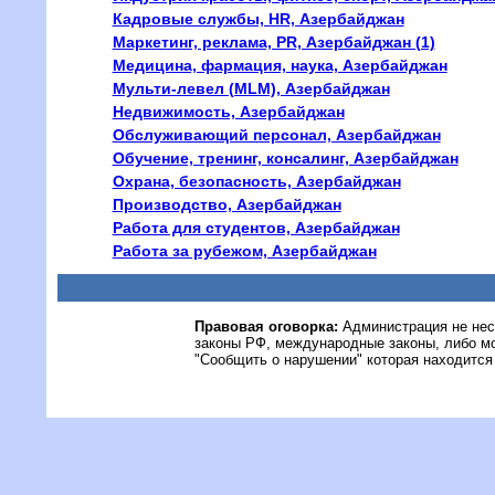
Кадровые службы, HR, Азербайджан
Маркетинг, реклама, PR, Азербайджан (1)
Медицина, фармация, наука, Азербайджан
Мульти-левел (MLM), Азербайджан
Недвижимость, Азербайджан
Обслуживающий персонал, Азербайджан
Обучение, тренинг, консалинг, Азербайджан
Охрана, безопасность, Азербайджан
Производство, Азербайджан
Работа для студентов, Азербайджан
Работа за рубежом, Азербайджан
Правовая оговорка:
Администрация не нес
законы РФ, международные законы, либо м
"Сообщить о нарушении" которая находится