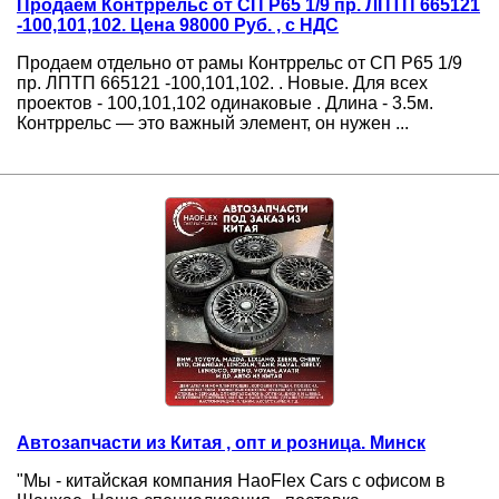
Продаем Контррельс от СП Р65 1/9 пр. ЛПТП 665121
-100,101,102. Цена 98000 Руб. , с НДС
Продаем отдельно от рамы Контррельс от СП Р65 1/9
пр. ЛПТП 665121 -100,101,102. . Новые. Для всех
проектов - 100,101,102 одинаковые . Длина - 3.5м.
Контррельс — это важный элемент, он нужен ...
Автозапчасти из Китая , опт и розница. Минск
"Мы - китайская компания HaoFlex Cars с офисом в