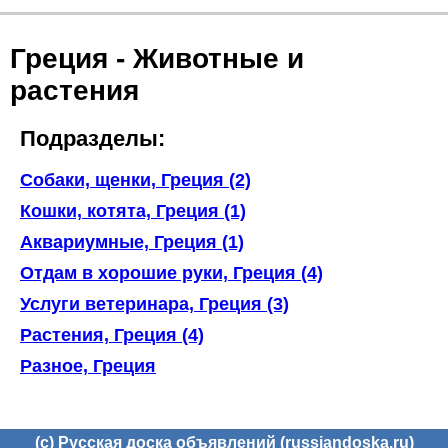
Греция - Животные и
растения
Подразделы:
Собаки, щенки, Греция (2)
Кошки, котята, Греция (1)
Аквариумные, Греция (1)
Отдам в хорошие руки, Греция (4)
Услуги ветеринара, Греция (3)
Растения, Греция (4)
Разное, Греция
(c) Русская доска объявлений (russiandoska.ru)