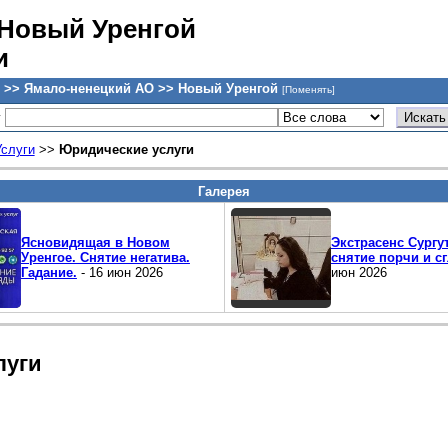
 Новый Уренгой
и
 >> Ямало-ненецкий AO >> Новый Уренгой
[Поменять]
у
Услуги
>>
Юридические услуги
Галерея
Ясновидящая в Новом
Экстрасенс Сургут
Уренгое. Снятие негатива.
снятие порчи и сг
Гадание.
- 16 июн 2026
июн 2026
луги