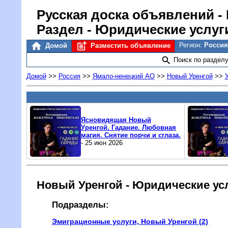
Русская доска объявлений
-
Раздел - Юридические услуг
Регион:
Россия
Домой
Разместить объявление
Поиск по раздел
Домой
>>
Россия
>>
Ямало-ненецкий AO
>>
Новый Уренгой
>>
Ясновидящая Новый
Уренгой. Гадание. Любовная
магия. Снятие порчи и сглаза.
- 25 июн 2026
Новый Уренгой - Юридические ус
Подразделы:
Эмиграционные услуги, Новый Уренгой (2)