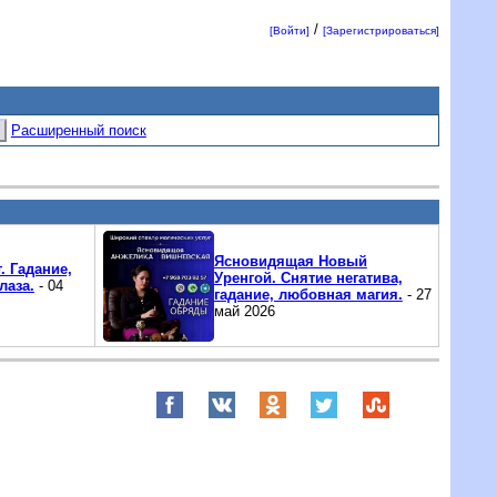
/
[Войти]
[Зарегистрироваться]
Расширенный поиск
Ясновидящая Новый
. Гадание,
Уренгой. Снятие негатива,
лаза.
- 04
гадание, любовная магия.
- 27
май 2026