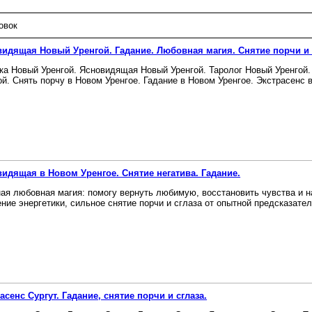
овок
идящая Новый Уренгой. Гадание. Любовная магия. Снятие порчи и 
ка Новый Уренгой. Ясновидящая Новый Уренгой. Таролог Новый Уренгой
ой. Снять порчу в Новом Уренгое. Гадание в Новом Уренгое. Экстрасенс в 
идящая в Новом Уренгое. Снятие негатива. Гадание.
ая любовная магия: помогу вернуть любимую, восстановить чувства и 
ние энергетики, сильное снятие порчи и сглаза от опытной предсказатель
асенс Сургут. Гадание, снятие порчи и сглаза.