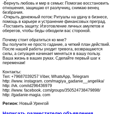
-Вернуть любовь и мир в семью: Помогаю восстановить
отношения, защищаю от разлучниц, снимаю венец
безбрачия.
-Открыть денежный поток: Ритуалы на удачу в бизнесе,
помощь в карьере и устранение финансовых преград.
-Поставить защиту: Изготовление личных амулетов и
оберегов, чтобы беды обходили вас стороной.
Почему стоит обратиться ко мне?
Вы получите не просто гадание, а четкий план действий.
После нашей работы уходит тревога, возвращаются
силы, а ситуация начинает меняться в вашу пользу.
Ваша жизнь в ваших руках. Сделайте первый шаг к
переменам!
Контакты:
Тел: +79687039257 Viber, WhatsApp, Telegram
http: //www. instagram. com/magiya_gadanie__angelika/
http: //vk. com/id296436979
http: //www. facebook. com/groups/350524738479898/
http: //gadanie-magia. com
Регион:
Новый Уренгой
Написать разместителю объявления