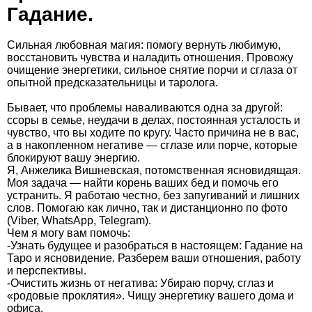
Гадание.
Сильная любовная магия: помогу вернуть любимую,
восстановить чувства и наладить отношения. Провожу
очищение энергетики, сильное снятие порчи и сглаза от
опытной предсказательницы и таролога.
Бывает, что проблемы наваливаются одна за другой:
ссоры в семье, неудачи в делах, постоянная усталость и
чувство, что вы ходите по кругу. Часто причина не в вас,
а в накопленном негативе — сглазе или порче, которые
блокируют вашу энергию.
Я, Анжелика Вишневская, потомственная ясновидящая.
Моя задача — найти корень ваших бед и помочь его
устранить. Я работаю честно, без запугиваний и лишних
слов. Помогаю как лично, так и дистанционно по фото
(Viber, WhatsApp, Telegram).
Чем я могу вам помочь:
-Узнать будущее и разобраться в настоящем: Гадание на
Таро и ясновидение. Разберем ваши отношения, работу
и перспективы.
-Очистить жизнь от негатива: Убираю порчу, сглаз и
«родовые проклятия». Чищу энергетику вашего дома и
офиса.