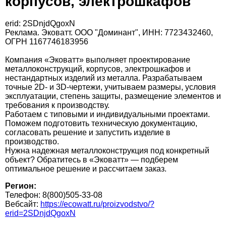
корпусов, электрошкафов
erid: 2SDnjdQgoxN
Реклама. Эковатт. ООО "Доминант", ИНН: 772З4З2460,
ОГРН 116774618З956
Компания «Эковатт» выполняет проектирование
металлоконструкций, корпусов, электрошкафов и
нестандартных изделий из металла. Разрабатываем
точные 2D- и 3D-чертежи, учитываем размеры, условия
эксплуатации, степень защиты, размещение элементов и
требования к производству.
Работаем с типовыми и индивидуальными проектами.
Поможем подготовить техническую документацию,
согласовать решение и запустить изделие в
производство.
Нужна надежная металлоконструкция под конкретный
объект? Обратитесь в «Эковатт» — подберем
оптимальное решение и рассчитаем заказ.
Регион:
Телефон: 8(800)505-33-08
Вебсайт:
https://ecowatt.ru/proizvodstvo/?
erid=2SDnjdQgoxN