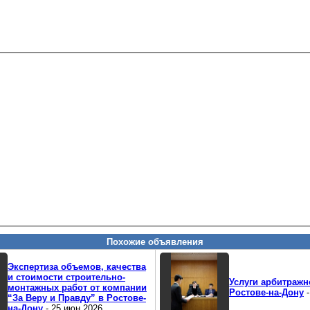
Похожие объявления
Экспертиза объемов, качества
и стоимости строительно-
Услуги арбитражн
монтажных работ от компании
Ростове-на-Дону
-
“За Веру и Правду” в Ростове-
на-Дону
- 25 июн 2026