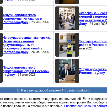
Экспертиза и сос
Услуги юридического
сметной стоимост
сопровождения сделок в
документации в Р
Ростове-на-Дону
- 25 июн 2026
Дону
- 24 июн 202
Негосударственная экспертиза.
Экспертиза сметной
Экспертиза стро
документации, смет,
работ в Ростове-
инженерных изысканий в
июн 2026
Ростове-на-Дону
- 24 июн 2026
Представительство в
Услуги арбитражн
арбитражном суде в Ростове-
Ростове-на-Дону
-
на-Дону
- 24 июн 2026
(c) Русская доска объявлений (russiandoska.ru)
ет ответственность за стиль и содержание объявлений. Если предложе
оральные, этические или общественные нормы, мы просим Вас сообщить
 в правой колонке на странице объявления.
Правила пользования сайтом