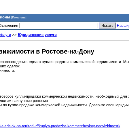
гионы
[Поменять]
объявления
Расши
Услуги
>>
Юридические услуги
вижимости в Ростове-на-Дону
 сопровождению сделок купли-продажи коммерческой недвижимости. М
ших сделок.
жимости:
оговоров купли-продажи коммерческой недвижимости, необходимых для
дложим наилучшие решения.
и по купле-продаже коммерческой недвижимости. Доверьте свои юридич
ie-sdelok-na-territorii-rf/kuplya-prodazha-kommercheskoy-nedvizhimosti/