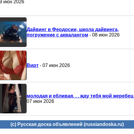
9 июн 2026
Дайвинг в Феодосии, школа дайвинга,
погружение с аквалангом
- 08 июн 2026
Вирт
- 07 июн 2026
молодая и ебливая. . . жду тебя мой жеребец
07 июн 2026
(c) Русская доска объявлений (russiandoska.ru)