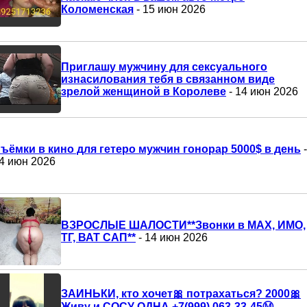
Коломенская
- 15 июн 2026
Приглашу мужчину для сексуального
изнасилования тебя в связанном виде
зрелой женщиной в Королеве
- 14 июн 2026
ъёмки в кино для гетеро мужчин гонорар 5000$ в день
-
4 июн 2026
ВЗРОСЛЫЕ ШАЛОСТИ**Звонки в МАХ, ИМО,
ТГ, ВАТ САП**
- 14 июн 2026
ЗАИНЬКИ, кто хочет🎀 потрахаться? 2000🎀
Живу и СОСУ ОДНА +7(999) 063-33-45Ⓜ️