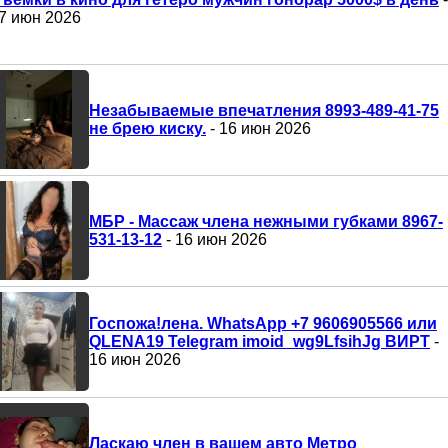
7 июн 2026
Незабываемые впечатления 8993-489-41-75
не брею киску.
- 16 июн 2026
МБР - Массаж члена нежными губками 8967-
531-13-12
- 16 июн 2026
Госпожа!лена. WhatsApp +7 9606905566 или
QLENA19 Telegram imoid_wg9LfsihJg ВИРТ
-
16 июн 2026
Ласкаю член в вашем авто Метро