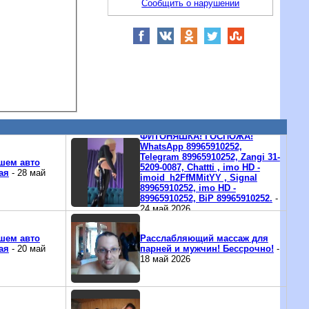
Сообщить о нарушении
ФИТОНЯШКА! ГОСПОЖА!
WhatsApp 89965910252,
Telegram 89965910252, Zangi 31-
шем авто
5209-0087, Chattti , imo HD -
ая
- 28 май
imoid_h2FfMMitYY , Signal
89965910252, imo HD -
89965910252, BiP 89965910252.
-
24 май 2026
шем авто
Расслабляющий массаж для
ая
- 20 май
парней и мужчин! Бессрочно!
-
18 май 2026