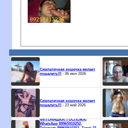
Симпатичная кошечка желает
пошалить!!!
- 06 июн 2026
Симпатичная кошечка желает
пошалить!!!
- 23 май 2026
ФИТОНЯШКА! ГОСПОЖА!
WhatsApp 89965910252,
Telegram 89965910252, Zangi 31-