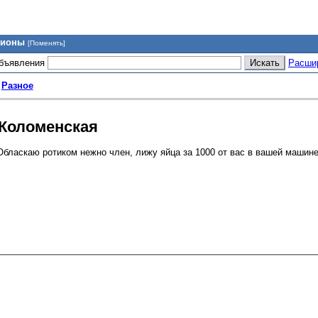
гионы
[Поменять]
объявления
Расши
>
Разное
 Коломенская
аскаю ротиком нежно член, лижу яйца за 1000 от вас в вашей машине