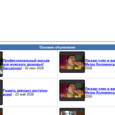
Похожие объявления
Профессиональный массаж
Ласкаю член в ва
для мужского здоровья!
Метро Коломенск
Бессрочно!
- 02 июн 2026
2026
Ласкаю член в ва
Раздеть девушку доступно
Метро Коломенск
всем!
- 23 май 2026
2026