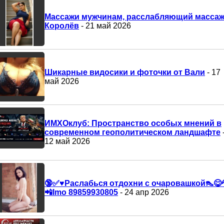
Массажи мужчинам, расслабляющий масса
Королёв
- 21 май 2026
Шикарные видосики и фоточки от Вали
- 17
май 2026
ИМХОклуб: Пространство особых мнений в
современном геополитическом ландшафте
12 май 2026
🔞✅♥️Раслабься отдохни с очаровашкой👠😋
📲Imo 89859930805
- 24 апр 2026