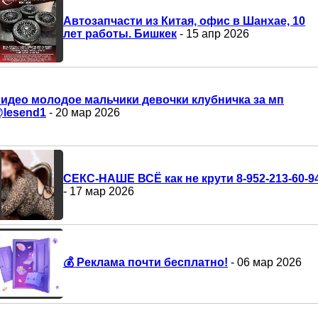
Автозапчасти из Китая, офис в Шанхае, 10
лет работы. Бишкек
- 15 апр 2026
идео молодое мальчики девочки клубничка за мп
lesend1
- 20 мар 2026
СЕКС-НАШЕ ВСЁ как не крути 8-952-213-60-9
- 17 мар 2026
💰 Реклама почти бесплатно!
- 06 мар 2026