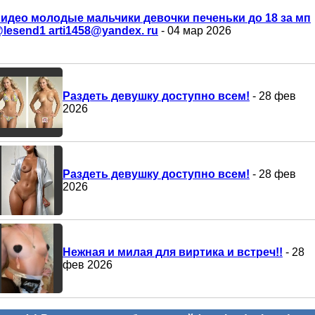
идео молодые мальчики девочки печеньки до 18 за мп
lesend1 arti1458@yandex. ru
- 04 мар 2026
Раздеть девушку доступно всем!
- 28 фев
2026
Раздеть девушку доступно всем!
- 28 фев
2026
Нежная и милая для виртика и встреч!!
- 28
фев 2026