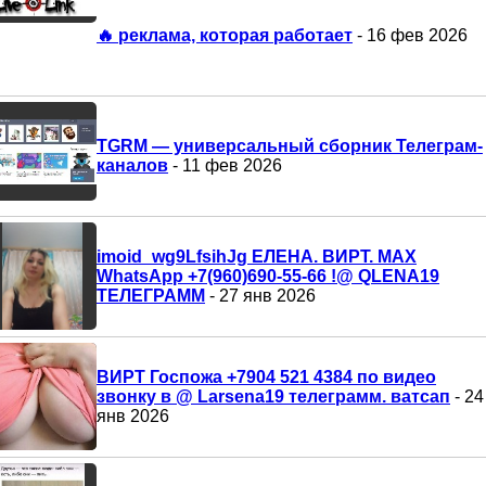
🔥 реклама, которая работает
- 16 фев 2026
TGRM — универсальный сборник Телеграм-
каналов
- 11 фев 2026
imoid_wg9LfsihJg ЕЛЕНА. ВИРТ. MAX
WhatsApp +7(960)690-55-66 !@ QLENA19
ТЕЛЕГРАММ
- 27 янв 2026
ВИРТ Госпожа +7904 521 4384 по видео
звонку в @ Larsena19 телеграмм. ватсап
- 24
янв 2026