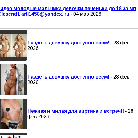
идео молодые мальчики девочки печеньки до 18 за мп
lesend1 arti1458@yandex. ru
- 04 мар 2026
Раздеть девушку доступно всем!
- 28 фев
2026
Раздеть девушку доступно всем!
- 28 фев
2026
Нежная и милая для виртика и встреч!!
- 28
фев 2026