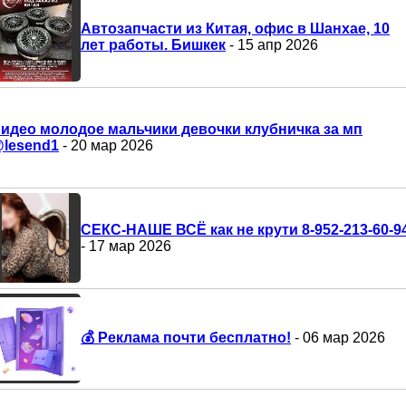
Автозапчасти из Китая, офис в Шанхае, 10
лет работы. Бишкек
- 15 апр 2026
идео молодое мальчики девочки клубничка за мп
lesend1
- 20 мар 2026
СЕКС-НАШЕ ВСЁ как не крути 8-952-213-60-9
- 17 мар 2026
💰 Реклама почти бесплатно!
- 06 мар 2026