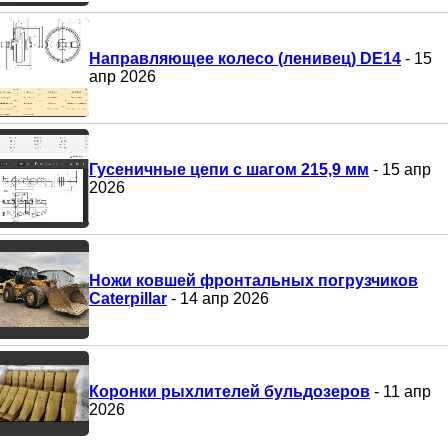
Направляющее колесо (ленивец) DE14
- 15
апр 2026
Гусеничные цепи с шагом 215,9 мм
- 15 апр
2026
Ножи ковшей фронтальных погрузчиков
Caterpillar
- 14 апр 2026
Коронки рыхлителей бульдозеров
- 11 апр
2026