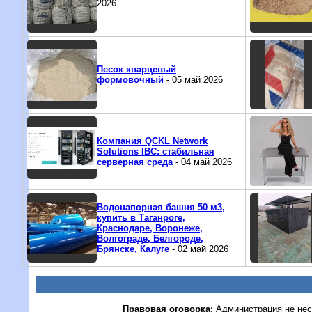
2026
Песок кварцевый
формовочный
- 05 май 2026
Компания QCKL Network
Solutions IBC: стабильная
серверная среда
- 04 май 2026
Водонапорная башня 50 м3,
купить в Таганроге,
Краснодаре, Воронеже,
Волгограде, Белгороде,
Брянске, Калуге
- 02 май 2026
Правовая оговорка:
Администрация не нес