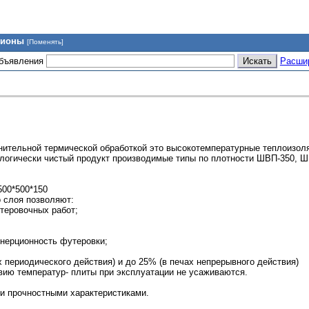
гионы
[Поменять]
объявления
Расши
нительной термической обработкой это высокотемпературные теплоизол
логически чистый продукт производимые типы по плотности ШВП-350, 
500*500*150
 слоя позволяют:
утеровочных работ;
инерционность футеровки;
 периодического действия) и до 25% (в печах непрерывного действия)
твию температур- плиты при эксплуатации не усаживаются.
и прочностными характеристиками.