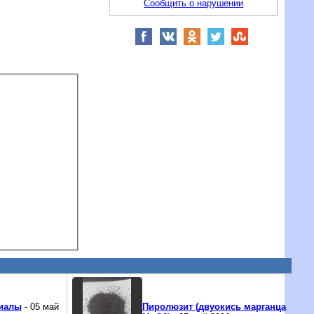
Сообщить о нарушении
иалы
- 05 май
Пиролюзит (двуокись марганца