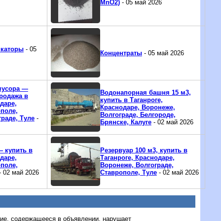
MnO2)
- 05 май 2026
икаторы
- 05
Концентраты
- 05 май 2026
мусора —
Водонапорная башня 15 м3,
родажа в
купить в Таганроге,
даре,
Краснодаре, Воронеже,
поле,
Волгограде, Белгороде,
граде, Туле
-
Брянске, Калуге
- 02 май 2026
— купить в
Резервуар 100 м3, купить в
даре,
Таганроге, Краснодаре,
поле,
Воронеже, Волгограде,
- 02 май 2026
Ставрополе, Туле
- 02 май 2026
ние, содержащееся в объявлении, нарушает