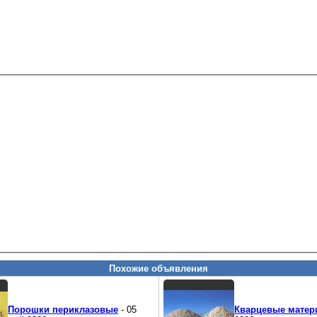
Похожие объявления
Порошки периклазовые
- 05
Кварцевые матер