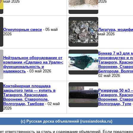
май 2026
2026
Огнеупорные смеси
- 05 май
Лигатура, модиф
2026
май 2026
Бункер 7 м3 для 
Нейтральное оборудование от
производство и п
компании «Сделано на Урале»:
Таганроге, Красно
функциональность и
Воронеже, Ставро
надежность
- 03 май 2026
Белгороде, Волго
02 май 2026
Контейнерная площадка
закрытого типа — купить в
Резервуар 50 м3 
Таганроге, Краснодаре,
Таганроге, Красно
Воронеже, Ставрополе,
Воронеже, Ставро
Волгограде, Тамбове
- 02 май
Волгограде, Туле
2026
(c) Русская доска объявлений (russiandoska.ru)
ет ответственность за стиль и содержание объявлений. Если предложе