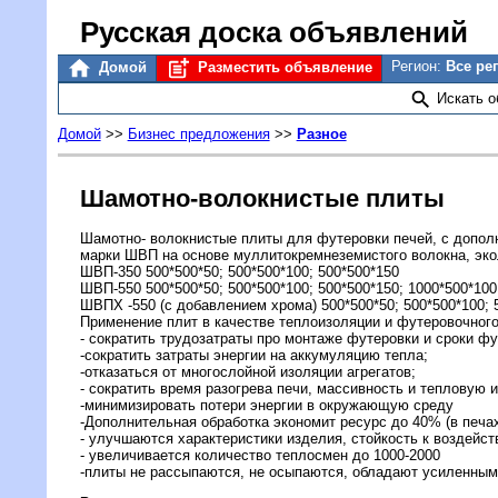
Русская доска объявлений
Регион:
Все ре
Домой
Разместить объявление
Искать 
Домой
>>
Бизнес предложения
>>
Разное
Шамотно-волокнистые плиты
Шамотно- волокнистые плиты для футеровки печей, с допол
марки ШВП на основе муллитокремнеземистого волокна, эко
ШВП-350 500*500*50; 500*500*100; 500*500*150
ШВП-550 500*500*50; 500*500*100; 500*500*150; 1000*500*100
ШВПХ -550 (с добавлением хрома) 500*500*50; 500*500*100; 
Применение плит в качестве теплоизоляции и футеровочного
- сократить трудозатраты про монтаже футеровки и сроки ф
-сократить затраты энергии на аккумуляцию тепла;
-отказаться от многослойной изоляции агрегатов;
- сократить время разогрева печи, массивность и тепловую 
-минимизировать потери энергии в окружающую среду
-Дополнительная обработка экономит ресурс до 40% (в печах
- улучшаются характеристики изделия, стойкость к воздейс
- увеличивается количество теплосмен до 1000-2000
-плиты не рассыпаются, не осыпаются, обладают усиленным