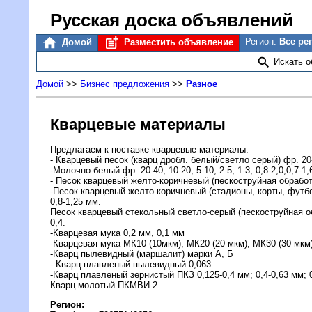
Русская доска объявлений
Регион:
Все ре
Домой
Разместить объявление
Искать 
Домой
>>
Бизнес предложения
>>
Разное
Кварцевые материалы
Предлагаем к поставке кварцевые материалы:
- Кварцевый песок (кварц дробл. белый/светло серый) фр. 20-40; 
-Молочно-белый фр. 20-40; 10-20; 5-10; 2-5; 1-3; 0,8-2,0;0,7-1,6;
- Песок кварцевый желто-коричневый (пескоструйная обработка
-Песок кварцевый желто-коричневый (стадионы, корты, футб
0,8-1,25 мм.
Песок кварцевый стекольный светло-серый (пескоструйная обр
0,4.
-Кварцевая мука 0,2 мм, 0,1 мм
-Кварцевая мука МК10 (10мкм), МК20 (20 мкм), МК30 (30 мкм)
-Кварц пылевидный (маршалит) марки А, Б
- Кварц плавленый пылевидный 0,063
-Кварц плавленый зернистый ПКЗ 0,125-0,4 мм; 0,4-0,63 мм; 0
Кварц молотый ПКМВИ-2
Регион: