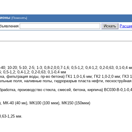
гионы
[Поменять]
объявления
Расши
10-20; 5-10; 2-5; 1-3; 0,8-2,0;0,7-1,6; 0,5-1,2; 0,4-1,2; 0,2-0,63; 0,1-0,4 
 0,5-1,2; 0,4-1,2; 0,2-0,63; 0,1-0,4 мм
, фильтрация воды, пр-во бетона) ГК1 1,0-1,6 мм; ГК2 1,0-2,0 мм; ГК3 1
ольные поля, наливные полы, гидроразрыв пласта нефти, пескоструйная 
аботка, производство стекла, смесей, бетона, кирпича) ВС030-В-0,1-0,4
, МК-40 (40 мк), МК100 (100 мкм), МК150 (150мкм)
,63-1,25 мм.