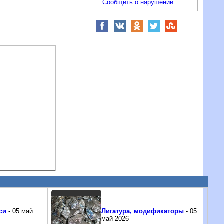
Сообщить о нарушении
си
- 05 май
Лигатура, модификаторы
- 05
май 2026