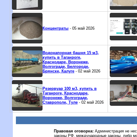
Концентраты
- 05 май 2026
Водонапорная башня 15 м3,
купить в Таганроге,
Краснодаре, Воронеже,
Волгограде, Белгороде,
Брянске, Калуге
- 02 май 2026
Резервуар 100 м3, купить в
Таганроге, Краснодаре,
Воронеже, Волгограде,
Ставрополе, Туле
- 02 май 2026
Правовая оговорка:
Администрация не нес
законы РФ, международные законы, либо м