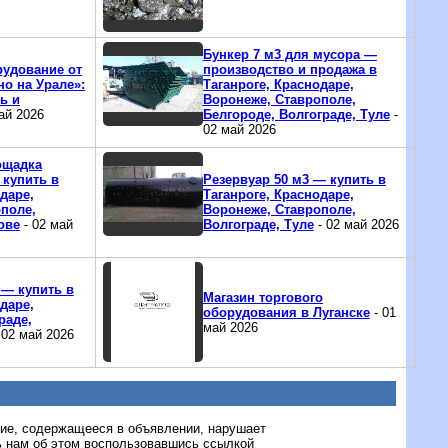
Бункер 7 м3 для мусора —
рудование от
производство и продажа в
о на Урале»:
Таганроге, Краснодаре,
ь и
Воронеже, Ставрополе,
ай 2026
Белгороде, Волгограде, Туле
-
02 май 2026
ощадка
 купить в
Резервуар 50 м3 — купить в
даре,
Таганроге, Краснодаре,
поле,
Воронеже, Ставрополе,
ове
- 02 май
Волгограде, Туле
- 02 май 2026
 — купить в
Магазин торгового
даре,
оборудования в Луганске
- 01
раде,
май 2026
 02 май 2026
ние, содержащееся в объявлении, нарушает
 нам об этом воспользовавшись ссылкой