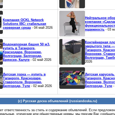
Нейтральное обо
Компания QCKL Network
компании «Сделан
Solutions IBC: стабильная
функциональност
серверная среда
- 04 май 2026
надежность
- 03 м
Контейнерная пл
Водонапорная башня 50 м3,
закрытого типа —
купить в Таганроге,
Таганроге, Красно
Краснодаре, Воронеже,
Воронеже, Ставро
Волгограде, Белгороде,
Волгограде, Тамб
Брянске, Калуге
- 02 май 2026
2026
Детская горка — купить в
Детская карусель
Таганроге, Краснодаре,
Таганроге, Красно
Ставрополе, Воронеже,
Воронеже, Волгог
Белгороде, Туле
- 02 май 2026
Белгороде, Туле
-
(c) Русская доска объявлений (russiandoska.ru)
ет ответственность за стиль и содержание объявлений. Если предложе
оральные, этические или общественные нормы, мы просим Вас сообщить