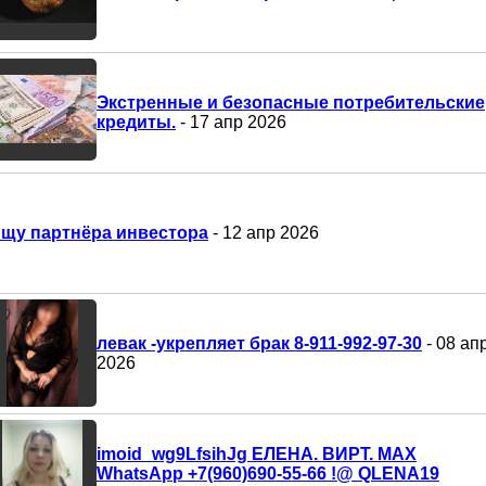
Экстренные и безопасные потребительские
кредиты.
- 17 апр 2026
щу партнёра инвестора
- 12 апр 2026
левак -укрепляет брак 8-911-992-97-30
- 08 ап
2026
imoid_wg9LfsihJg ЕЛЕНА. ВИРТ. MAX
WhatsApp +7(960)690-55-66 !@ QLENA19