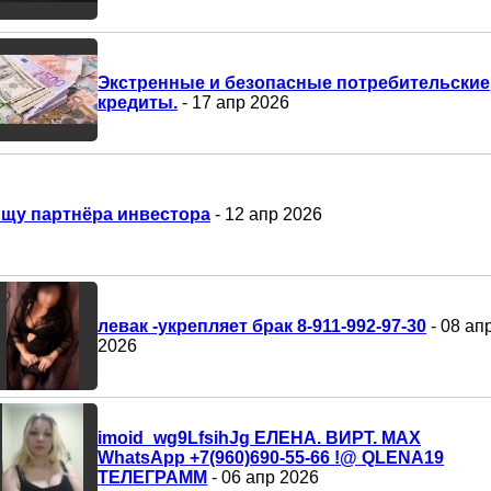
Экстренные и безопасные потребительские
кредиты.
- 17 апр 2026
щу партнёра инвестора
- 12 апр 2026
левак -укрепляет брак 8-911-992-97-30
- 08 ап
2026
imoid_wg9LfsihJg ЕЛЕНА. ВИРТ. MAX
WhatsApp +7(960)690-55-66 !@ QLENA19
ТЕЛЕГРАММ
- 06 апр 2026