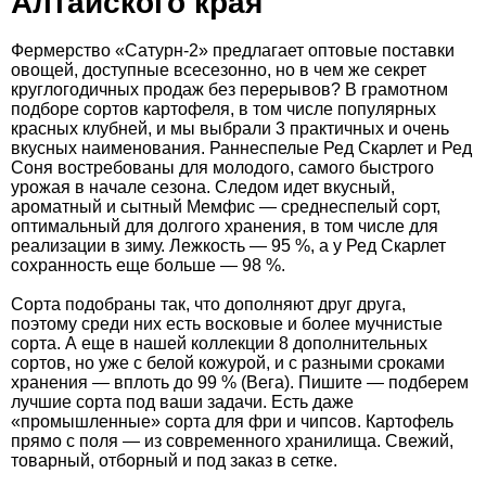
Алтайского края
Фермерство «Сатурн-2» предлагает оптовые поставки
овощей, доступные всесезонно, но в чем же секрет
круглогодичных продаж без перерывов? В грамотном
подборе сортов картофеля, в том числе популярных
красных клубней, и мы выбрали 3 практичных и очень
вкусных наименования. Раннеспелые Ред Скарлет и Ред
Соня востребованы для молодого, самого быстрого
урожая в начале сезона. Следом идет вкусный,
ароматный и сытный Мемфис — среднеспелый сорт,
оптимальный для долгого хранения, в том числе для
реализации в зиму. Лежкость — 95 %, а у Ред Скарлет
сохранность еще больше — 98 %.
Сорта подобраны так, что дополняют друг друга,
поэтому среди них есть восковые и более мучнистые
сорта. А еще в нашей коллекции 8 дополнительных
сортов, но уже с белой кожурой, и с разными сроками
хранения — вплоть до 99 % (Вега). Пишите — подберем
лучшие сорта под ваши задачи. Есть даже
«промышленные» сорта для фри и чипсов. Картофель
прямо с поля — из современного хранилища. Свежий,
товарный, отборный и под заказ в сетке.