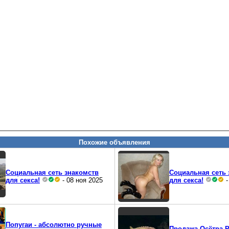
Похожие объявления
Социальная сеть знакомств
Социальная сеть 
для секса!
- 08 ноя 2025
для секса!
-
Попугаи - абсолютно ручные
Продажа Осётра Р