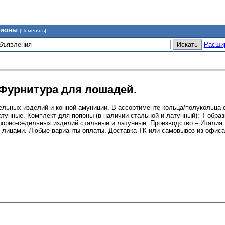
гионы
[Поменять]
объявления
Расши
Фурнитура для лошадей.
льных изделий и конной амуниции. В ассортименте кольца/полукольца 
атунные. Комплект для попоны (в наличии стальной и латунный): Т-образ
 шорно-седельных изделий стальные и латунные. Производство – Италия
и лицами. Любые варианты оплаты. Доставка ТК или самовывоз из офиса