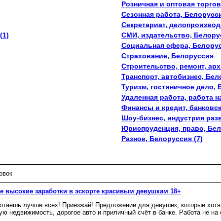
Розничная и оптовая торгов
Сезонная работа, Белорусси
Секретариат, делопроизвод
(1)
СМИ, издательство, Белору
Социальная сфера, Белору
Страхование, Белоруссия
Строительство, ремонт, арх
Транспорт, автобизнес, Бел
Туризм, гостиничное дело, 
Удаленная работа, работа н
Финансы и кредит, банковс
Шоу-бизнес, индустрия разв
Юриспруденция, право, Бе
Разное, Белоруссия (7)
овок
 высокие заработки в эскорте красивым девушкам 18+
отаешь лучше всех! Приезжай! Предложение для девушек, которые хотят
ую недвижимость, дорогое авто и приличный счёт в банке. Работа не на о