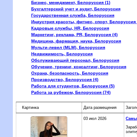
Бизнес, менеджмент, Белоруссия (1)
Бухгалтерский учет и аудит, Белоруссия
Государственная служба, Белоруссия
Индустрия красоты, фитнес, спорт, Белоруссия 
Кадровые службы, HR, Белоруссия
Маркетинг, реклама, PR, Белоруссия (4)
Медицина, фармация, наука, Белоруссия
Мульти-левел (MLM), Белоруссия
Недвижимость, Белоруссия
Обслуживающий персонал, Белоруссия
Обучение, тренинг, консалтинг, Белоруссия
Охрана, безопасность, Белоруссия
Производство, Белоруссия (4)
Работа для студентов, Белоруссия (5)
Работа за рубежом, Белоруссия (74)
Картинка
Дата размещения
Загол
03 июл 2026
Самые
Зараб
элитн