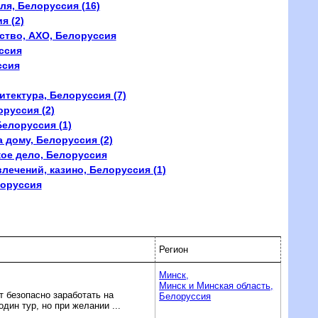
ля, Белоруссия (16)
я (2)
ство, АХО, Белоруссия
ссия
ссия
итектура, Белоруссия (7)
оруссия (2)
Белоруссия (1)
а дому, Белоруссия (2)
кое дело, Белоруссия
лечений, казино, Белоруссия (1)
лоруссия
Регион
Минск,
Минск и Минская область,
 безопасно заработать на
Белоруссия
дин тур, но при желании ...