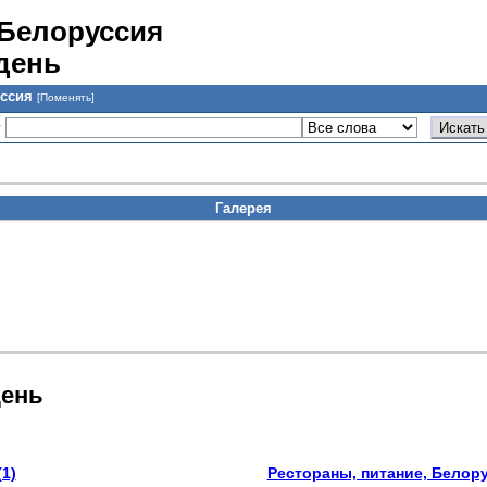
 Белоруссия
день
уссия
[Поменять]
у
Галерея
день
1)
Рестораны, питание, Белору