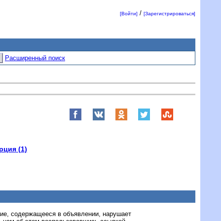
/
[Войти]
[Зарегистрироваться]
Расширенный поиск
рция (1)
ние, содержащееся в объявлении, нарушает