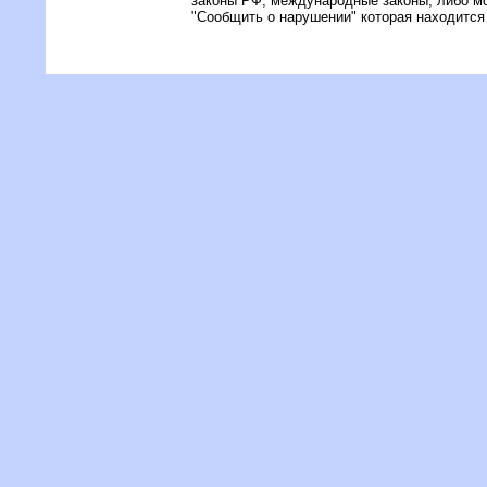
законы РФ, международные законы, либо м
"Сообщить о нарушении" которая находится