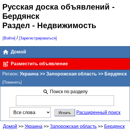
Русская доска объявлений
-
Бердянск
Раздел - Недвижимость
/
[Войти]
[Зарегистрироваться]
Домой
Разместить объявление
Регион:
Украина >> Запорожская область >> Бердянск
[Поменять]
Поиск по разделу
Расширенный поиск
Домой
>>
Украина
>>
Запорожская область
>>
Бердянск