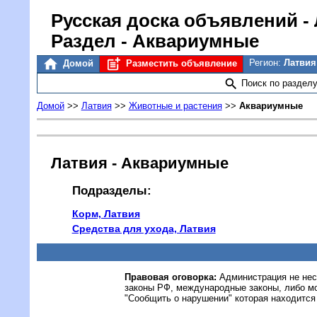
Русская доска объявлений
-
Раздел - Аквариумные
Регион:
Латви
Домой
Разместить объявление
Поиск по раздел
Домой
>>
Латвия
>>
Животные и растения
>>
Аквариумные
Латвия - Аквариумные
Подразделы:
Корм, Латвия
Средства для ухода, Латвия
Правовая оговорка:
Администрация не нес
законы РФ, международные законы, либо м
"Сообщить о нарушении" которая находится