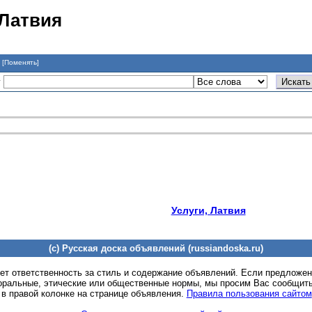
 Латвия
я
[Поменять]
у
Услуги, Латвия
(c) Русская доска объявлений (russiandoska.ru)
ет ответственность за стиль и содержание объявлений. Если предложе
оральные, этические или общественные нормы, мы просим Вас сообщить
 в правой колонке на странице объявления.
Правила пользования сайтом