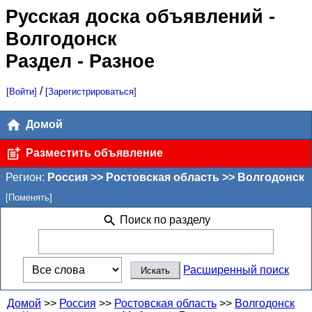
Русская доска объявлений
-
Волгодонск
Раздел - Разное
/
[Войти]
[Зарегистрироваться]
Домой
Разместить объявление
Регион:
Россия >> Ростовская область >> Волгодонск
[Поменять]
Поиск по разделу
Расширенный поиск
Домой
>>
Россия
>>
Ростовская область
>>
Волгодонск