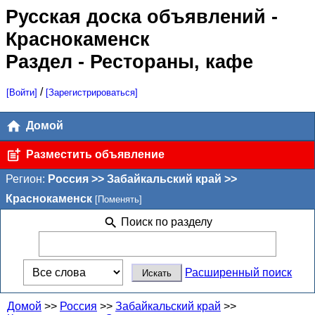
Русская доска объявлений
-
Краснокаменск
Раздел - Рестораны, кафе
/
[Войти]
[Зарегистрироваться]
Домой
Разместить объявление
Регион:
Россия >> Забайкальский край >>
Краснокаменск
[Поменять]
Поиск по разделу
Расширенный поиск
Домой
>>
Россия
>>
Забайкальский край
>>