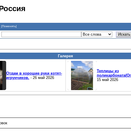
 Россия
я
[Поменять]
у
Галерея
Теплицы из
Отдам в хорошие руки котят-
поликарбоната(Ог
игрунчиков.
- 26 май 2026
15 май 2026
овок