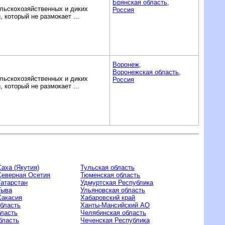
Брянская область,
льскохозяйственных и диких
Россия
 который не размокает ...
Воронеж,
Воронежская область,
льскохозяйственных и диких
Россия
 который не размокает ...
аха (Якутия)
Тульская область
Северная Осетия
Тюменская область
Татарстан
Удмуртская Республика
Тыва
Ульяновская область
Хакасия
Хабаровский край
область
Ханты-Мансийский AO
бласть
Челябинская область
бласть
Чеченская Республика