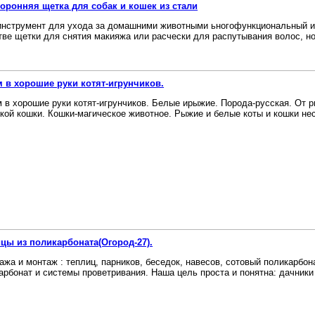
оронняя щетка для собак и кошек из стали
инструмент для ухода за домашними животными ьногофункциональный и 
тве щетки для снятия макияжа или расчески для распутывания волос, но 
 в хорошие руки котят-игрунчиков.
 в хорошие руки котят-игрунчиков. Белые ирыжие. Порода-русская. От р
кой кошки. Кошки-магическое животное. Рыжие и белые коты и кошки несу
цы из поликарбоната(Огород-27).
ажа и монтаж : теплиц, парников, беседок, навесов, сотовый поликарбо
арбонат и системы проветривания. Наша цель проста и понятна: дачники 