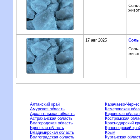
Соль-
живот
17 авг 2025
Соль 
Соль-
живот
Алтайский край
Карачаево-Черкес
Амурская область
Кемеровская обла
Архангельская область
Кировская област
Астраханская область
Костромская обла
Белгородская область
Краснодарский кр
Брянская область
Красноярский кра
Владимирская область
Крым
Волгоградская область
Курганская облас