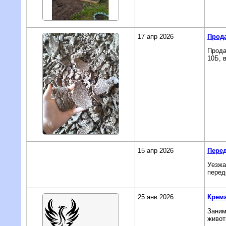
17 апр 2026
Прод
Прода
10Б, 
15 апр 2026
Пере
Уeзжa
пeред
25 янв 2026
Крема
Заним
живот