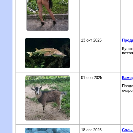
13 окт 2025
Прода
Купит
поэто
01 сен 2025
Каме
Прода
очаро
...
18 авг 2025
Соль 