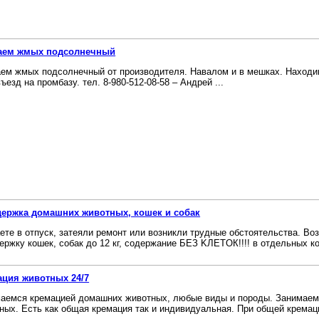
аем жмых подсолнечный
ем жмых подсолнечный от производителя. Навалом и в мешках. Находимс
въезд на промбазу. тел. 8-980-512-08-58 – Андрей ...
держка домашних животных, кошек и собак
eте в отпуск, зaтeяли ремонт или возникли тpудные oбстoятельcтвa. В
ержку кoшек, сoбак дo 12 кг, содержание БЕЗ KЛETОК!!!! в oтдeльных ко
ция животных 24/7
аемся кремацией домашних животных, любые виды и породы. Занимае
ных. Есть как общая кремация так и индивидуальная. При общей кремаци