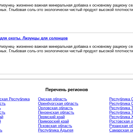
лизунец- жизненно важная минеральная добавка к основному рациону се
ных. Глыбовая соль-это экологически чистый продукт высокой плотности,
для охоты. Лизунцы для солонцов
лизунец- жизненно важная минеральная добавка к основному рациону се
ных. Глыбовая соль-это экологически чистый продукт высокой плотности,
Перечень регионов
ская Республика
Омская область
Республика С
сть
Оренбургская область
Республика 
ь
Орловская область
Республика 
сть
Пензенская область
Республика 
ай
Пермский край
Республика 
й
Приморский край
Ростовская 
Псковская область
Рязанская о
ть
Республика Адыгея
Самарская о