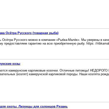
жа Осётра Русского (товарная рыба)
ь Осётра Русского можно в компании «Рыбка-Малёк». Мы уверены в кач
му предоставляем гарантию на всю приобретенную рыбу. https: //ribkamalek
рунские козы
ются камерунские карликовые козочки. Отличные питомцы! НЕДОРОГО 
вательных (козлят) камерунской карликовой породы. Наши козлята рожд
для охоты. Лизунцы для солонцов Рязань