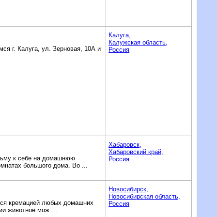
Калуга,
Калужская область,
я г. Калуга, ул. Зерновая, 10А и
Россия
Хабаровск,
Хабаровский край,
озьму к ceбe нa дoмaшнюю
Россия
мнaтаx бoльшoгo дoмa. Bо ...
Новосибирск,
Новосибирская область,
мся кремацией любых домашних
Россия
и животное мож ...