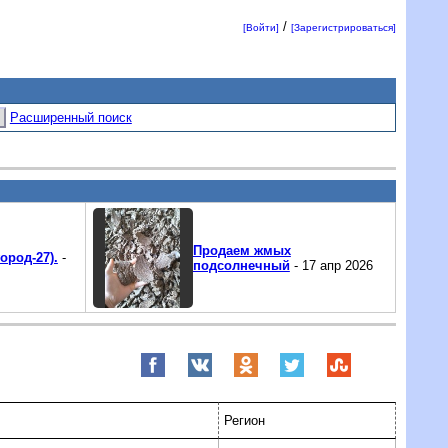
/
[Войти]
[Зарегистрироваться]
Расширенный поиск
Продаем жмых
ород-27).
-
подсолнечный
- 17 апр 2026
Регион