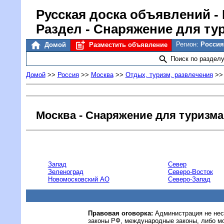
Русская доска объявлений
-
Раздел - Снаряжение для ту
Регион:
Россия
Домой
Разместить объявление
Поиск по раздел
Домой
>>
Россия
>>
Москва
>>
Отдых, туризм, развлечения
>
Москва - Снаряжение для туризма
Запад
Север
Зеленоград
Северо-Восток
Новомосковский АО
Северо-Запад
Правовая оговорка:
Администрация не нес
законы РФ, международные законы, либо м