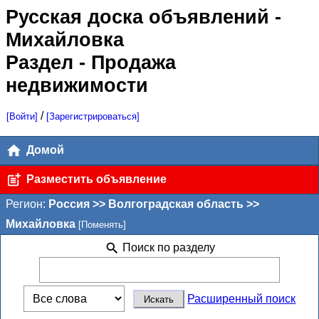
Русская доска объявлений
-
Михайловка
Раздел - Продажа
недвижимости
/
[Войти]
[Зарегистрироваться]
Домой
Разместить объявление
Регион:
Россия >> Волгоградская область >>
Михайловка
[Поменять]
Поиск по разделу
Расширенный поиск