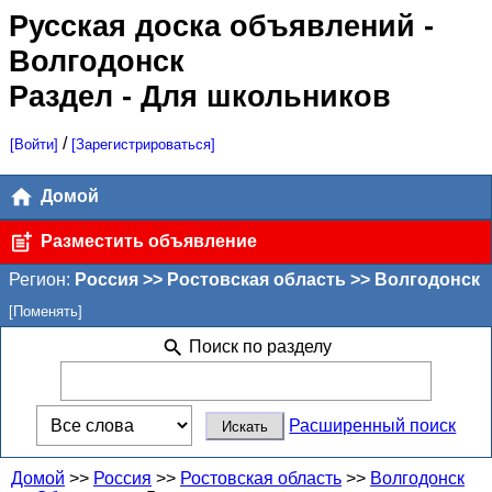
Русская доска объявлений
-
Волгодонск
Раздел - Для школьников
/
[Войти]
[Зарегистрироваться]
Домой
Разместить объявление
Регион:
Россия >> Ростовская область >> Волгодонск
[Поменять]
Поиск по разделу
Расширенный поиск
Домой
>>
Россия
>>
Ростовская область
>>
Волгодонск