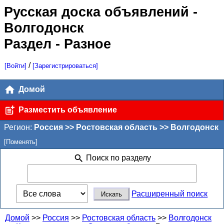
Русская доска объявлений
-
Волгодонск
Раздел - Разное
/
[Войти]
[Зарегистрироваться]
Домой
Разместить объявление
Регион:
Россия >> Ростовская область >> Волгодонск
[Поменять]
Поиск по разделу
Расширенный поиск
Домой
>>
Россия
>>
Ростовская область
>>
Волгодонск