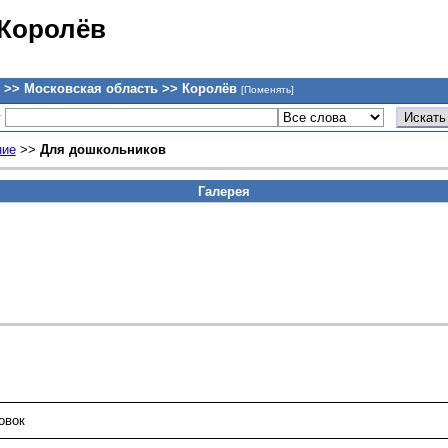
 Королёв
 >> Московская область >> Королёв
[Поменять]
у
ние
>>
Для дошкольников
Галерея
овок