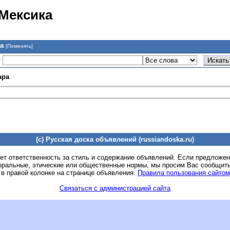
 Мексика
ка
[Поменять]
у
ара
(c) Русская доска объявлений (russiandoska.ru)
ет ответственность за стиль и содержание объявлений. Если предложе
оральные, этические или общественные нормы, мы просим Вас сообщить
 в правой колонке на странице объявления.
Правила пользования сайтом
Связаться с администрацией сайта