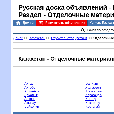
Русская доска объявлений
- 
Раздел - Отделочные матер
Регион:
Казахс
Домой
Разместить объявление
Поиск по раздел
Домой
>>
Казахстан
>>
Строительство, ремонт
>>
Отделочные
Казахстан - Отделочные материа
Актау
Балхаш
Актобе
Жанаозен
Алма-Ата
Жезказган
Аркалык
Караганда
Астана
Кентау
Атырау
Кокшетау
Байконур
Костанай