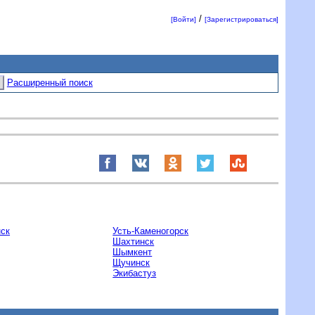
/
[Войти]
[Зарегистрироваться]
Расширенный поиск
ск
Усть-Каменогорск
Шахтинск
Шымкент
Щучинск
Экибастуз