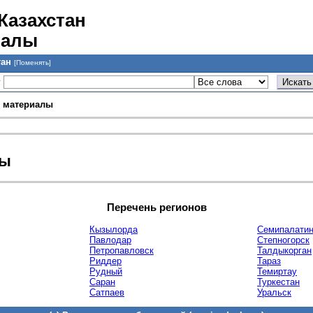
Казахстан
иалы
тан
[Поменять]
у
 материалы
лы
Перечень регионов
Кызылорда
Семипалатин
Павлодар
Степногорск
Петропавловск
Талдыкорган
Риддер
Тараз
Рудный
Темиртау
Саран
Туркестан
Сатпаев
Уральск