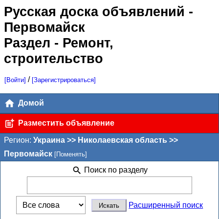
Русская доска объявлений
-
Первомайск
Раздел - Ремонт,
строительство
/
[Войти]
[Зарегистрироваться]
Домой
Разместить объявление
Регион:
Украина >> Николаевская область >>
Первомайск
[Поменять]
Поиск по разделу
Расширенный поиск