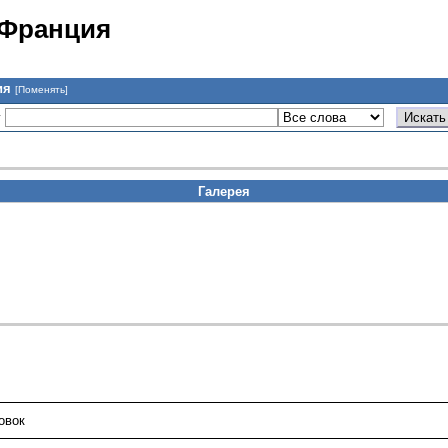
 Франция
ия
[Поменять]
у
Галерея
овок