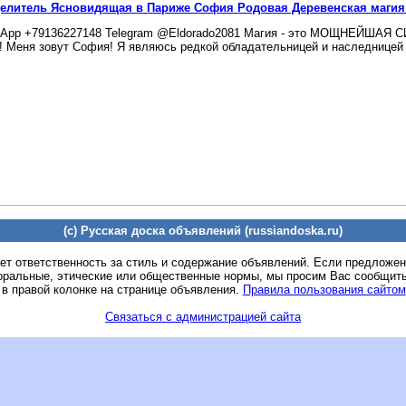
Целитель Ясновидящая в Париже София Родовая Деревенская маги
App +79136227148 Telegram @Eldorado2081 Магия - это МОЩНЕЙШАЯ СИ
! Меня зовут София! Я являюсь редкой обладательницей и наследницей Т
(c) Русская доска объявлений (russiandoska.ru)
ет ответственность за стиль и содержание объявлений. Если предложе
оральные, этические или общественные нормы, мы просим Вас сообщить
 в правой колонке на странице объявления.
Правила пользования сайтом
Связаться с администрацией сайта