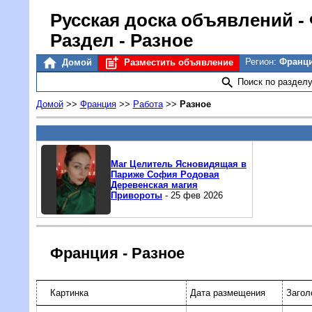
Русская доска объявлений
-
Раздел - Разное
Регион:
Франц
Домой
Разместить объявление
Поиск по раздел
Домой
>>
Франция
>>
Работа
>>
Разное
Маг Целитель Ясновидящая в
Париже София Родовая
Деревенская магия
Привороты
- 25 фев 2026
Франция - Разное
Картинка
Дата размещения
Загол