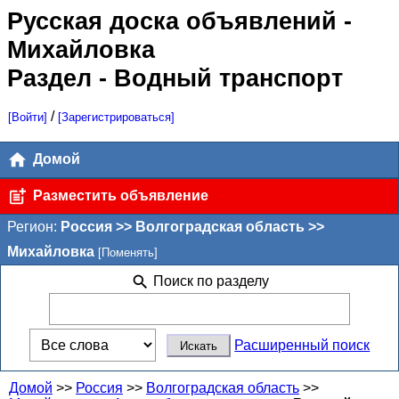
Русская доска объявлений
-
Михайловка
Раздел - Водный транспорт
/
[Войти]
[Зарегистрироваться]
Домой
Разместить объявление
Регион:
Россия >> Волгоградская область >>
Михайловка
[Поменять]
Поиск по разделу
Расширенный поиск
Домой
>>
Россия
>>
Волгоградская область
>>