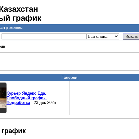
Казахстан
ный график
тан
[Поменять]
у
фик
Галерея
Курьер Яндекс Еда.
Свободный график.
Подработка
- 23 дек 2025
й график