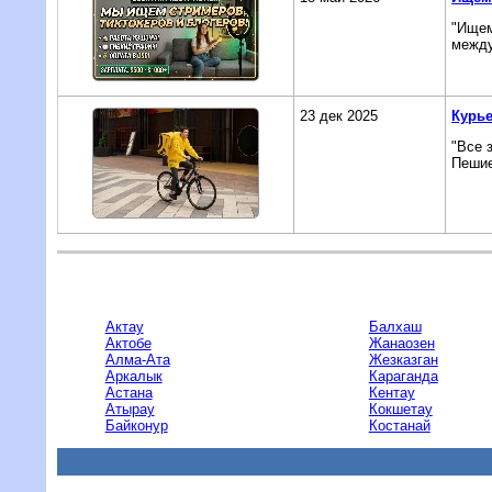
"Ищем
между
23 дек 2025
Курье
"Все 
Пешие
Актау
Балхаш
Актобе
Жанаозен
Алма-Ата
Жезказган
Аркалык
Караганда
Астана
Кентау
Атырау
Кокшетау
Байконур
Костанай