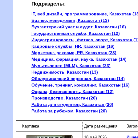
Подразделы:
IT, веб дизайн, программирование, Казахстан (1
Бизнес, менеджмент, Казахстан (13)
Бухгалтерский учет и аудит, Казахстан (16)
Государственная служба, Казахстан (12)
Индустрия красоты, фитнес, спорт, Казахстан (1
Кадровые службы, HR, Казахстан (16)
Маркетинг, реклама, PR, Казахстан (23)
Медицина, фармация, наука, Казахстан (14)
Мульти-левел (MLM), Казахстан (23)
Недвижимость, Казахстан (13)
Обслуживающий персонал, Казахстан (14)
Обучение, тренинг, консалинг, Казахстан (16)
Охрана, безопасность, Казахстан (12)
Производство, Казахстан (20)
Работа для студентов, Казахстан (30)
Работа за рубежом, Казахстан (20)
Картинка
Дата размещения
Загол
18 май 2026
Ищем 