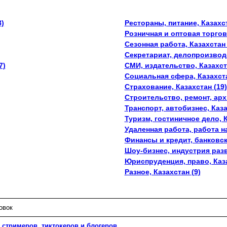
8)
Рестораны, питание, Казахст
Розничная и оптовая торговл
Сезонная работа, Казахстан 
Секретариат, делопроизводс
7)
СМИ, издательство, Казахст
Социальная сфера, Казахста
Страхование, Казахстан (19)
Строительство, ремонт, архи
Транспорт, автобизнес, Каза
Туризм, гостиничное дело, К
Удаленная работа, работа на
Финансы и кредит, банковск
Шоу-бизнес, индустрия разв
Юриспруденция, право, Каза
Разное, Казахстан (9)
овок
стримеров, тиктокеров и блогеров