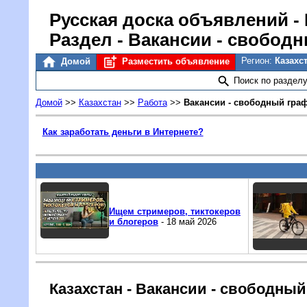
Русская доска объявлений
- 
Раздел - Вакансии - свобод
Регион:
Казахс
Домой
Разместить объявление
Поиск по раздел
Домой
>>
Казахстан
>>
Работа
>>
Вакансии - свободный гра
Как заработать деньги в Интернете?
Ищем стримеров, тиктокеров
и блогеров
- 18 май 2026
Казахстан - Вакансии - свободны