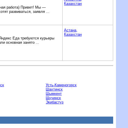
Казахстан
ная работа) Привет! Мы —
тят развиваться, заявля ...
Астана,
Казахстан
 Яндекс Еда требуются курьеры
и основная занято ...
ск
Усть-Каменогорск
Шахтинск
Шымкент
Щучинск
Экибастуз