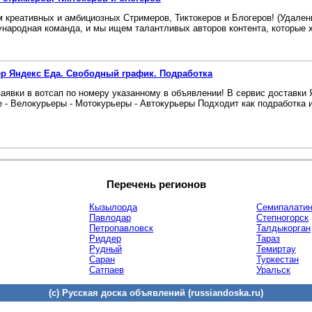
 креативных и амбициозных Стримеров, Тиктокеров и Блогеров! (Удален
народная команда, и мы ищем талантливых авторов контента, которые хо
р Яндекс Еда. Свободный график. Подработка
заявки в вотсап по номеру указанному в объявлении! В сервис доставки
 - Велокурьеры - Мотокурьеры - Автокурьеры Подходит как подработка ил
Перечень регионов
Кызылорда
Семипалатин
Павлодар
Степногорск
Петропавловск
Талдыкорган
Риддер
Тараз
Рудный
Темиртау
Саран
Туркестан
Сатпаев
Уральск
(c) Русская доска объявлений (russiandoska.ru)