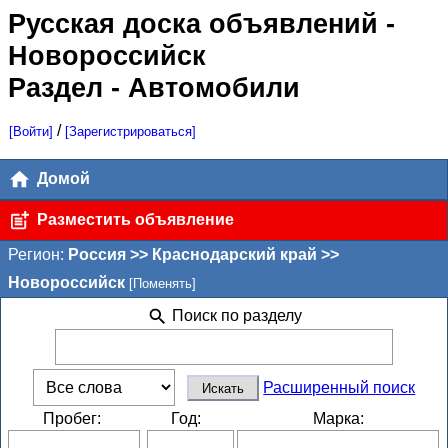
Русская доска объявлений
-
Новороссийск
Раздел - Автомобили
/
[Войти]
[Зарегистрироваться]
Домой
Разместить объявление
Регион:
Россия >> Краснодарский край >>
Новороссийск
[Поменять]
Поиск по разделу
Расширенный поиск
Пробег:
Год:
Марка: