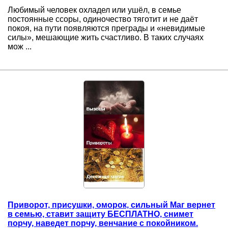
Любимый человек охладел или ушёл, в семье
постоянные ссоры, одиночество тяготит и не даёт
покоя, на пути появляются преграды и «невидимые
силы», мешающие жить счастливо. В таких случаях
мож ...
Приворот, присушки, оморок, сильный Маг вернет
в семью, ставит защиту БЕСПЛАТНО, снимет
порчу, наведет порчу, венчание с покойником.