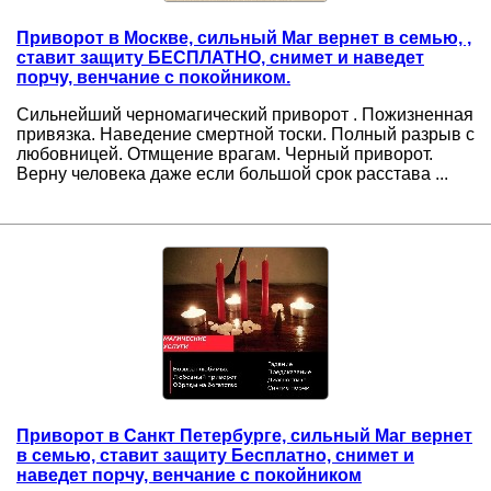
Приворот в Москве, сильный Маг вернет в семью, ,
ставит защиту БЕСПЛАТНО, снимет и наведет
порчу, венчание с покойником.
Сильнейший черномагический приворот . Пожизненная
привязка. Наведение смертной тоски. Полный разрыв с
любовницей. Отмщение врагам. Черный приворот.
Верну человека даже если большой срок расстава ...
Приворот в Санкт Петербурге, сильный Маг вернет
в семью, ставит защиту Бесплатно, снимет и
наведет порчу, венчание с покойником