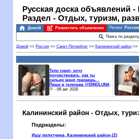
Русская доска объявлений
-
Раздел - Отдых, туризм, раз
Регион:
Россия
Домой
Разместить объявление
Поиск по раздел
Домой
>>
Россия
>>
Санкт-Петербург
>>
Калининский район
>>
Тело горит, хочу
почувствовать, как ты
сильно меня трахаешь. .
Пиши в телеграм @DINOLUNA
- 08 авг 2026
Калининский район - Отдых, тури
Подразделы:
Ищу попутчика, Калининский район (2)