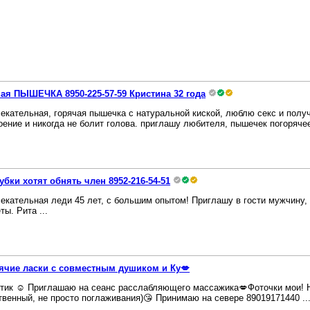
ая ПЫШЕЧКА 8950-225-57-59 Кристина 32 года
екательная, горячая пышечка с натуральной киской, люблю секс и полу
оение и никогда не болит голова. приглашу любителя, пышечек погорячее.
убки хотят обнять член 8952-216-54-51
екательная леди 45 лет, с большим опытом! Приглашу в гости мужчину,
ты. Рита ...
ячие ласки с совместным душиком и Ку💋
тик ☺️ Приглашаю на сеанс расслабляющего массажика💋Фоточки мои! 
твенный, не просто поглаживания)😘 Принимаю на севере 89019171440 ..