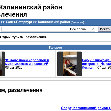
 Калининский район
влечения
 >> Санкт-Петербург >> Калининский район
[Поменять]
у
Отдых, туризм, развлечения
Галерея
💗Стану твоей королевой в
Научу " плохому" 
мире массажа и красоты💗
-
интересно. Не са
08 авг 2026
Лесная.
- 07 авг 2
зм, развлечения
Спорт, Калининский район (