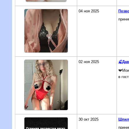
04 ноя 2025
Позво
прини
02 ноя 2025
🍒Дав
💔Мои
в гос
30 окт 2025
Шпили
прини