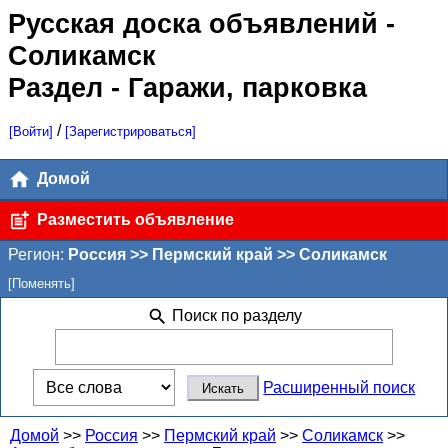
Русская доска объявлений
-
Соликамск
Раздел - Гаражи, парковка
/
[Войти]
[Зарегистрироваться]
Домой
Разместить объявление
Регион:
Россия >> Пермский край >> Соликамск
[Поменять]
Поиск по разделу
Расширенный поиск
Домой
>>
Россия
>>
Пермский край
>>
Соликамск
>>